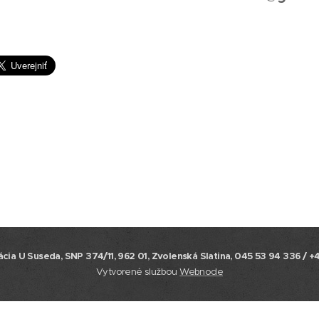
cia U Suseda, SNP 374/11, 962 01, Zvolenská Slatina, 045 53 94 336
/ +
Vytvorené službou
Webnode