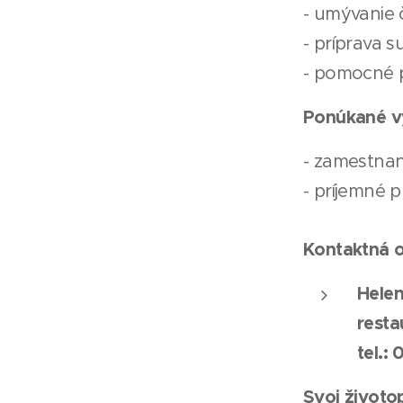
- umývanie 
- príprava s
- pomocné p
Ponúkané v
- zamestnan
- príjemné p
Kontaktná 
Hele
rest
tel.:
Svoj životop