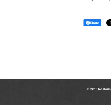
Share
© 2016
Reštaurá