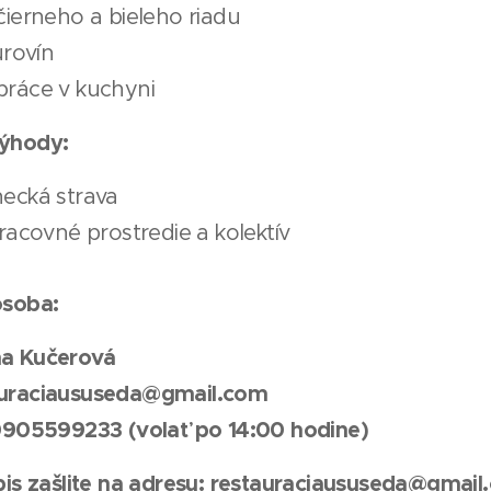
čierneho a bieleho riadu
urovín
ráce v kuchyni
ýhody:
ecká strava
racovné prostredie a kolektív
osoba:
na Kučerová
auraciaususeda@gmail.com
 0905599233 (volať po 14:00 hodine)
is zašlite na adresu:
restauraciaususeda@gmail