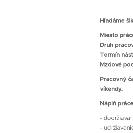
Hľadáme ši
Miesto prác
Druh praco
Termín nást
Mzdové pod
Pracovný ča
víkendy.
Náplň práce
- dodržiava
- udržiavani