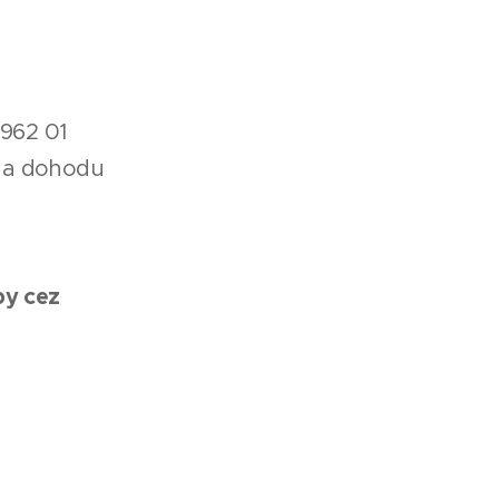
 962 01
 na dohodu
by cez