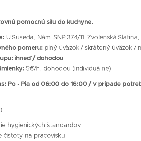
kovnú pomocnú silu do kuchyne.
e:
U Suseda, Nám. SNP 374/11, Zvolenská Slatina,
vného pomeru:
plný úväzok / skrátený úväzok /
upu: ihneď / dohodou
mienky:
5€/h, dohodou (individuálne)
s: Po - Pia od 06:00 do 16:00 / v prípade potre
:
nie hygienických štandardov
e čistoty na pracovisku