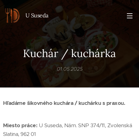
U Suseda
Kuchár / kuchárka
01.05.2025
Hľadáme šikovného kuchára / kuchárku s praxou.
Miesto práce:
U Suseda, Nám. SNP 374/11, Zvolenská
Slatina, 962 01